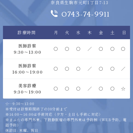
奈良県生駒市元町1丁目7-13
0743-74-9911
診療時間
月
火
水
木
金
土
日
医師診察
〇
〇
〇
／
〇
〇
〇
9:30～13:00
医師診察
〇
〇
〇
／
〇
〇
／
16:00～19:00
美容診療
〇
〇
〇
／
〇
〇
☆
9:30～19:00
☆…9:30～13:00
※受付は診察時間終了の30分前まで
※14:00～16:00は手術対応（夕方・土日も手術に対応）
※まぶたの専門外来、下肢静脈瘤の専門外来は予約制（WEB予約、電
話予約）
休診日: 木曜、祝日